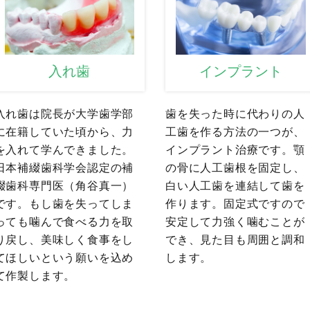
入れ歯
インプラント
入れ歯は院長が大学歯学部
歯を失った時に代わりの人
に在籍していた頃から、力
工歯を作る方法の一つが、
を入れて学んできました。
インプラント治療です。顎
日本補綴歯科学会認定の補
の骨に人工歯根を固定し、
綴歯科専門医（角谷真一）
白い人工歯を連結して歯を
です。もし歯を失ってしま
作ります。固定式ですので
っても噛んで食べる力を取
安定して力強く噛むことが
り戻し、美味しく食事をし
でき、見た目も周囲と調和
てほしいという願いを込め
します。
て作製します。