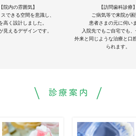
【院内の雰囲気】
【訪問歯科診療
クスできる空間を意識し、
ご病気等で来院が困
を高く設計しました。
患者さまの元に伺い
が見えるデザインです。
入院先でもご自宅でも、
外来と同じような治療と口
られます。
診療案内