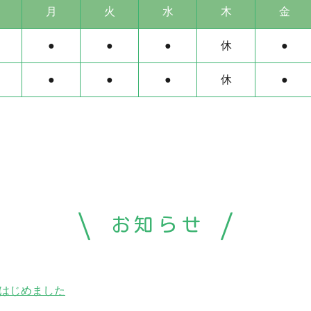
月
火
水
木
金
●
●
●
休
●
●
●
●
休
●
お知らせ
はじめました