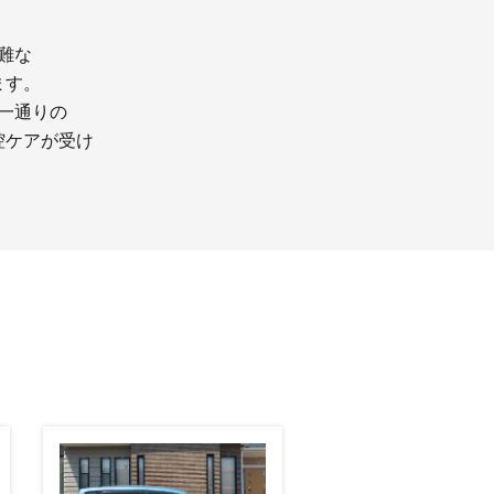
】
難な
ます。
一通りの
腔ケアが受け